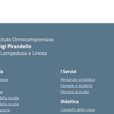
stituto Omnicomprensivo
igi Pirandello
i Lampedusa e Linosa
la
I Servizi
zione
Personale scolastico
Famiglie e studenti
ne
Percorsi di studio
della scuola
Didattica
della scuola
I progetti delle classi
azione