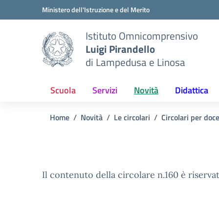
Vai ai contenuti
Vai al menu di navigazione
Vai al footer
Ministero dell'Istruzione e del Merito
Istituto Omnicomprensivo
Luigi Pirandello
di Lampedusa e Linosa
Scuola
Servizi
Novità
Didattica
Home
Novità
Le circolari
Circolari per doc
Il contenuto della circolare n.160 è riservat