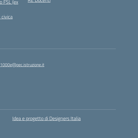
RE Docenti
o FSL (ex
 civica
1000e@pec.istruzione.it
Idea e progetto di Designers Italia