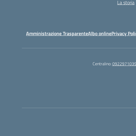
La storia
Amministrazione Trasparente
Albo online
Privacy Poli
Centralino:
092297103