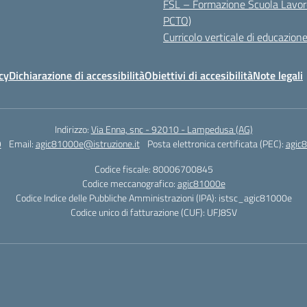
FSL – Formazione Scuola Lavor
PCTO)
Curricolo verticale di educazione
cy
Dichiarazione di accessibilità
Obiettivi di accesibilità
Note legali
Indirizzo:
Via Enna, snc - 92010 - Lampedusa (AG)
9
Email:
agic81000e@istruzione.it
Posta elettronica certificata (PEC):
agic8
Codice fiscale: 80006700845
Codice meccanografico:
agic81000e
Codice Indice delle Pubbliche Amministrazioni (IPA): istsc_agic81000e
Codice unico di fatturazione (CUF): UFJ8SV