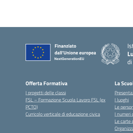
I
Lu
d
Offerta Formativa
La Scuo
I progetti delle classi
Presenta
FSL – Formazione Scuola Lavoro FSL (ex
I luoghi
PCTO)
Le perso
Curricolo verticale di educazione civica
I numeri 
Le carte 
Organizz