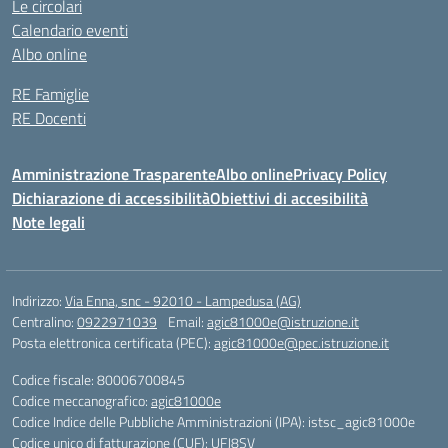
Le circolari
Calendario eventi
Albo online
RE Famiglie
RE Docenti
Amministrazione Trasparente
Albo online
Privacy Policy
Dichiarazione di accessibilità
Obiettivi di accesibilità
Note legali
Indirizzo:
Via Enna, snc - 92010 - Lampedusa (AG)
Centralino:
0922971039
Email:
agic81000e@istruzione.it
Posta elettronica certificata (PEC):
agic81000e@pec.istruzione.it
Codice fiscale: 80006700845
Codice meccanografico:
agic81000e
Codice Indice delle Pubbliche Amministrazioni (IPA): istsc_agic81000e
Codice unico di fatturazione (CUF): UFJ8SV