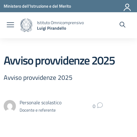
Vai ai contenuti
Vai al menu di navigazione
Vai al footer
Ministero dell'Istruzione e del Merito
Istituto Omnicomprensivo
Luigi Pirandello
Avviso provvidenze 2025
Avviso provvidenze 2025
Personale scolastico
0
Docente e referente