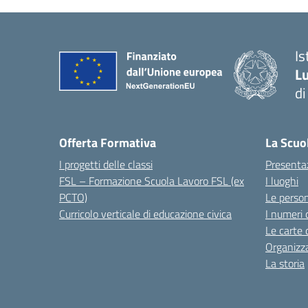
I
Lu
d
Offerta Formativa
La Scuo
I progetti delle classi
Presenta
FSL – Formazione Scuola Lavoro FSL (ex
I luoghi
PCTO)
Le perso
Curricolo verticale di educazione civica
I numeri 
Le carte 
Organizz
La storia