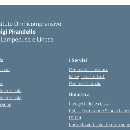
stituto Omnicomprensivo
igi Pirandello
i Lampedusa e Linosa
la
I Servizi
zione
Personale scolastico
Famiglie e studenti
ne
Percorsi di studio
della scuola
Didattica
della scuola
I progetti delle classi
azione
FSL – Formazione Scuola Lavor
PCTO)
Curricolo verticale di educazione