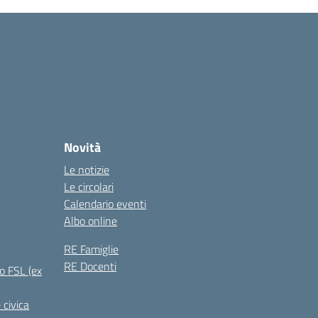
Novità
Le notizie
Le circolari
Calendario eventi
Albo online
RE Famiglie
RE Docenti
o FSL (ex
 civica