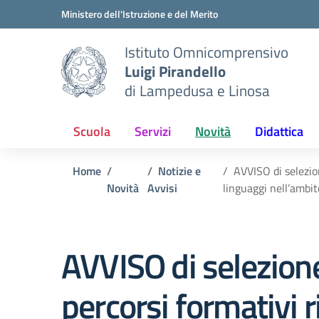
Vai ai contenuti
Vai al menu di navigazione
Vai al footer
Ministero dell'Istruzione e del Merito
Istituto Omnicomprensivo
Luigi Pirandello
di Lampedusa e Linosa
Scuola
Servizi
Novità
Didattica
Home
Notizie e
AVVISO di selezio
Novità
Avvisi
linguaggi nell’ambit
AVVISO di selezione
percorsi formativi