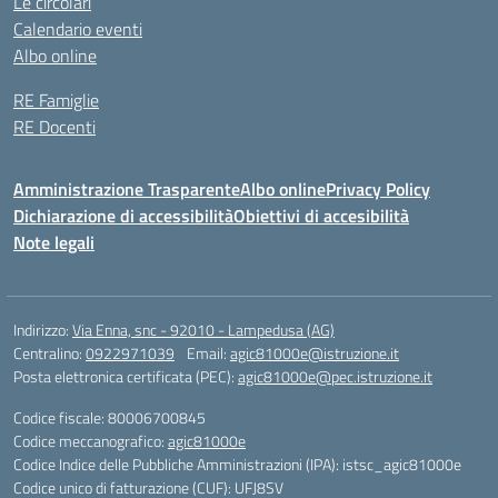
Le circolari
Calendario eventi
Albo online
RE Famiglie
RE Docenti
Amministrazione Trasparente
Albo online
Privacy Policy
Dichiarazione di accessibilità
Obiettivi di accesibilità
Note legali
Indirizzo:
Via Enna, snc - 92010 - Lampedusa (AG)
Centralino:
0922971039
Email:
agic81000e@istruzione.it
Posta elettronica certificata (PEC):
agic81000e@pec.istruzione.it
Codice fiscale: 80006700845
Codice meccanografico:
agic81000e
Codice Indice delle Pubbliche Amministrazioni (IPA): istsc_agic81000e
Codice unico di fatturazione (CUF): UFJ8SV