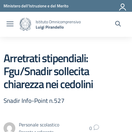
Vai ai contenuti
Vai al menu di navigazione
Vai al footer
Ministero dell'Istruzione e del Merito
Istituto Omnicomprensivo
Luigi Pirandello
Arretrati stipendiali:
Fgu/Snadir sollecita
chiarezza nei cedolini
Snadir Info-Point n.527
Personale scolastico
0
Docente e referente